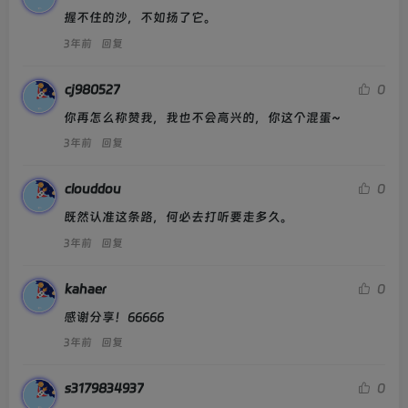
握不住的沙，不如扬了它。
3年前
回复
cj980527
0
你再怎么称赞我，我也不会高兴的，你这个混蛋~
3年前
回复
clouddou
0
既然认准这条路，何必去打听要走多久。
3年前
回复
kahaer
0
感谢分享！66666
3年前
回复
s3179834937
0