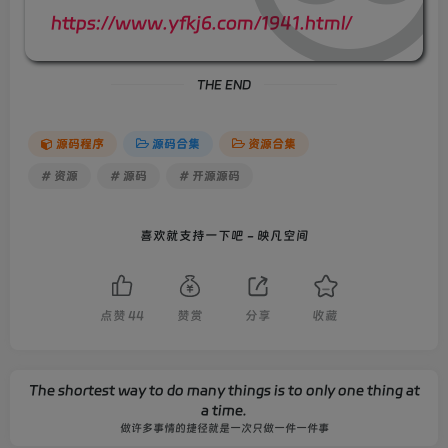
https://www.yfkj6.com/1941.html/
列如：正规商家运营、持有全国IDC/ISP许可资质、许可证
号B1-20212675
THE END
login2_4 //第二页第4句
列如：(限非物理机、活动机)承诺24小时无理由退款！
源码程序
源码合集
资源合集
# 资源
# 源码
# 开源源码
//用户中心，
menu_img //左侧导航栏下方广告图地址路径 列
喜欢就支持一下吧 - 映凡空间
如：/themes/clientarea/user/static/images/login-
ad.jpg
点赞
44
赞赏
分享
收藏
底部信息，注：你有就添加自定义字段，没有就不添加
（不添加则自动隐藏不会显示）
company_record //公安网备案 例如川公网安备
The shortest way to do many things is to only one thing at
a time.
51010502011298号
做许多事情的捷径就是一次只做一件一件事