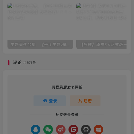
其他
站务->基础信息-> 官网
手机：为电话号码例如：400-0655590 不填写则隐藏
主题美化合集，【子比主题zill美化教程(备忘录)】欢迎查看！！！
【原神】原神3.4正式版一键端，修复卡池优化B
网站备案：不填写则隐藏
评论
共103条
坐标：格式为 lng: 103.971398, lat: 30.677893
坐标获取地址：
请登录后发表评论
https://api.map.baidu.com/lbsapi/getpoint/index.html
登录
注册
社交账号登录
第四步：修改文字介绍以及跳转地址
在路径/public/themes/web/www/language