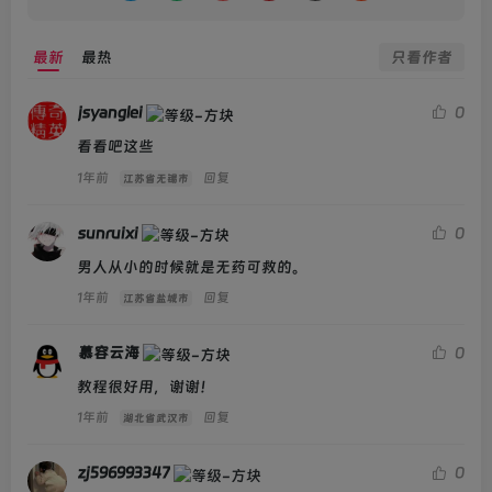
chinese.php /文件中有详细的每个参数的说明 自己修改
最新
最热
只看作者
为自己的
jsyanglei
0
看看吧这些
1年前
回复
江苏省无锡市
商品标语+商品介绍。不填写为空
sunruixi
0
男人从小的时候就是无药可救的。
1年前
回复
江苏省盐城市
慕容云海
0
教程很好用，谢谢！
源码下载：
1年前
回复
湖北省武汉市
zj596993347
0
此处内容已隐藏，请评论后刷新页面查看.