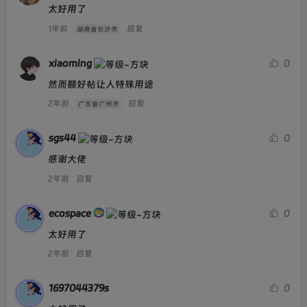
太好用了
1年前
回复
湖南省长沙市
------本页内容已结束，喜欢请分享------
xiaoming
0
感谢您的来访，获取更多精彩文章请收藏本站。
然而额好帖让人特殊用途
2年前
回复
广东省广州市
sgs44
0
感谢大佬
2年前
回复
------关注微信公众号：映凡空间------
ecospace
0
INVITATION
太好用了
2年前
回复
SITELINK
YingFan
-scan
1697044379s
0
点击关注博主微信公众号获取更多福利