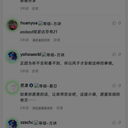
感谢分享
3年前
回复
huanyua
0
asdasd哇瑟达芬奇21
3年前
回复
湖北省武汉市
yohoworld
0
正因为听不见和看不到，所以风子才会做这样的事情。
3年前
回复
巴龙
0
如果你愿意的话，让我带您去吧，这座小镇，愿望实现的
地方⋯⋯
3年前
回复
河北省秦皇岛市
xzschc
0