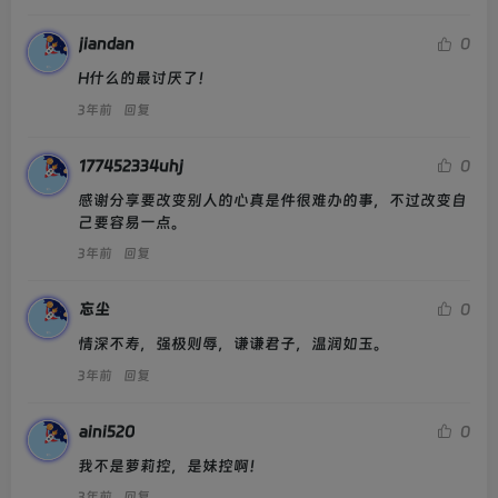
jiandan
0
H什么的最讨厌了！
3年前
回复
177452334uhj
0
感谢分享要改变别人的心真是件很难办的事，不过改变自
己要容易一点。
3年前
回复
忘尘
0
情深不寿，强极则辱，谦谦君子，温润如玉。
3年前
回复
aini520
0
我不是萝莉控，是妹控啊！
3年前
回复