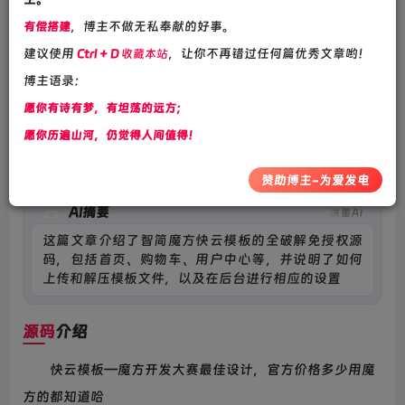
So what if we fall down? At least we are still young.
摔倒了又怎样，至少我们还年轻
，博主不做无私奉献的好事。
有偿搭建
建议使用
，让你不再错过任何篇优秀文章哟！
Ctrl + D
收藏本站
博主语录：
愿你有诗有梦，有坦荡的远方；
正文开始阅读，请点击右上角“关注”按钮，关注我们
愿你历遍山河，仍觉得人间值得！
------正文内容展示，开始阅读新内容------
赞助博主-为爱发电
AI摘要
洪墨AI
这篇文章介绍了智简魔方快云模板的全破解免授权源
码，包括首页、购物车、用户中心等，并说明了如何
上传和解压模板文件，以及在后台进行相应的设置。
模板UI美观，速
源码
介绍
快云模板—魔方开发大赛最佳设计，官方价格多少用魔