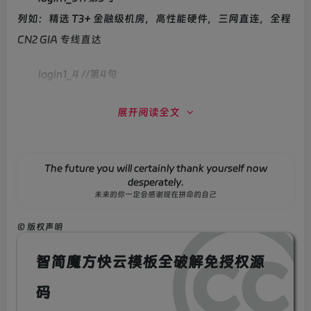
login1_3 //第3句
列如：精选 T3+ 金融级机房，高性能硬件，三网直连，全程
CN2 GIA 专线直达
login1_4 //第4句
列如：稳定、安全、弹性、高性能的云端计算服务，实时满
展开阅读全文
足您的多样性业务需求（ECS）
The future you will certainly thank yourself now
desperately.
未来的你一定会感谢现在拼命的自己
login2_1 //第二页第1句
列如：联系我们、为您的业务提供专属服务
©
版权声明
login2_2 //第二页第2句
智简魔方快云模板全破解免授权源
列如：7×24全天候客服，快速响应您的产品咨询
码
login2_3 //第二页第3句