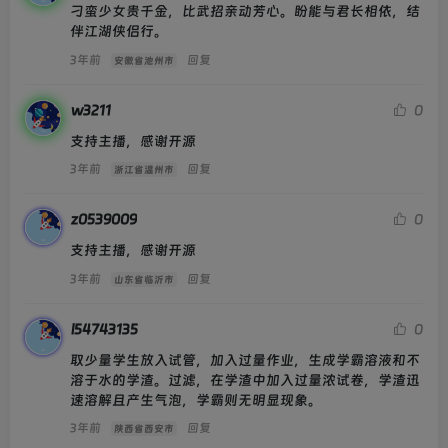
刁蛮少女贵千金，比武招亲动芳心。盼能与君长相依，结
伴江湖侠侣行。
3年前
回复
安徽省池州市
w3211
0
支持主播，感谢开源
3年前
回复
浙江省温州市
z0539009
0
支持主播，感谢开源
3年前
回复
山东省临沂市
l54743135
0
取少量学生放入试管，加入过量作业，生成学霸溶液和不
溶于水的学渣。过滤，在学渣中加入过量浓试卷，学渣迅
速溶解且产生气泡，学霸则无明显现象。
3年前
回复
陕西省西安市