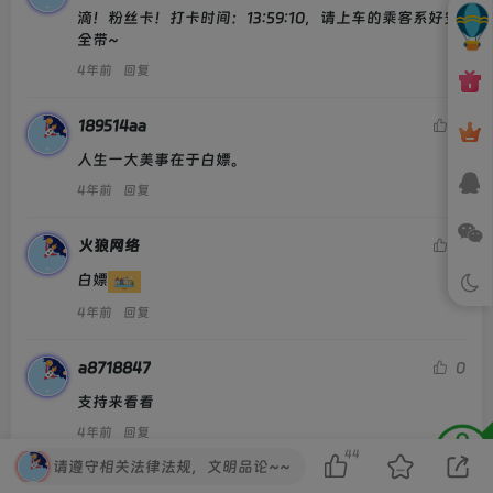
滴！粉丝卡！打卡时间：13:59:10，请上车的乘客系好安
全带~
4年前
回复
189514aa
0
人生一大美事在于白嫖。
4年前
回复
火狼网络
0
白嫖
4年前
回复
a8718847
0
支持来看看
4年前
回复
44
请遵守相关法律法规，文明品论~~
tetepay
0