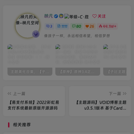
idc //电信增值许可证书 例如：B1-20212675
其他自定义字段、
映凡
关注
正式版2.78（内测版无需添加）：
3
1111
80
26
44.1W+
qq //客服QQ号（由于2.78版本没有QQ设置需要自定义字
像孩子一样，永远相信希望，相信梦想
段）例如：16641292
email //邮箱地址（由于2.78版本没有邮箱设置需要自定义
字段） 例如：16641292@qq.com
zuobiao //公司坐标（由于2.78版本后台坐标没有输出到模
主题美化合集，【子比主题zill美化教程(备忘录)】欢迎查看！！！
【原神】原神3.4正式版一键端，修复卡池优化BUG有语音，集成GM工具，附视频教程
板需要自定义字段） 例如： lng: 103.971398, lat:
30.677893
上一篇
下一篇
坐标获取地址：
【易支付系统】2022彩虹易
【主题源码】VOID博客主题
https://api.map.baidu.com/lbsapi/getpoint/index.html
支付系统最新原版开源源码
v3.5.1版本 基于Card和
Casper主题
复制出来的值例如：116.311707,39.970253 则修改为 lng:
116.311707, lat: 39.970253
相关推荐