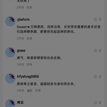
太好用了
2022/05/10
Use this card to join the YingFan's Space and participate in a pleasant
CREATED:
2年前
回复
discussion together .
NICE TO MEET YOU！
Welcome to YingFan's Space,wish you a nice day .
yjwhcm
0
︎Sweet☻万物更新，旧疾当愈，长安常安重要的是无论我
们选择哪条路，都要担负起选择的责任。
3年前
回复
grass
0
勇气，就是即便害怕也会去做。
3年前
回复
hfyshrsg5656
0
愿我等之誓言，超越姓名与身份而永存。
3年前
回复
重庆
阿五
0