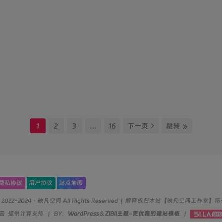
1
2
3
…
16
下一页
跳转
隐私协议
用户协议
站点地图
© 2022-2024 ·
映凡空间
All Rights Reserved | 解释权归本站【映凡空间工作室】
讯云
提供计算支持 | BY：
WordPress
＆
ZIBII主题-更优雅的建站模板
|