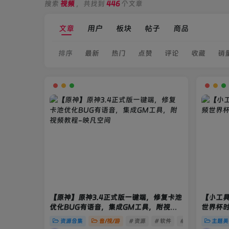
搜索
视频
，共找到
446
个文章
文章
用户
板块
帖子
商品
排序
最新
热门
点赞
评论
收藏
销
【原神】原神3.4正式版一键端，修复卡池
【小工
优化BUG有语音，集成GM工具，附视频
世界杯
教程
资源合集
音/视/游
# 资源
# 软件
# 游戏
主题美