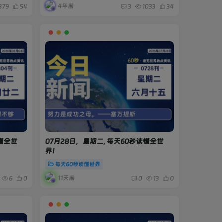
4年前
379
54
3
1033
34
读懂全世
07月28日，星期二, 每天60秒读懂全世
界！
每天60秒读懂世界
11天前
6
0
0
13
0