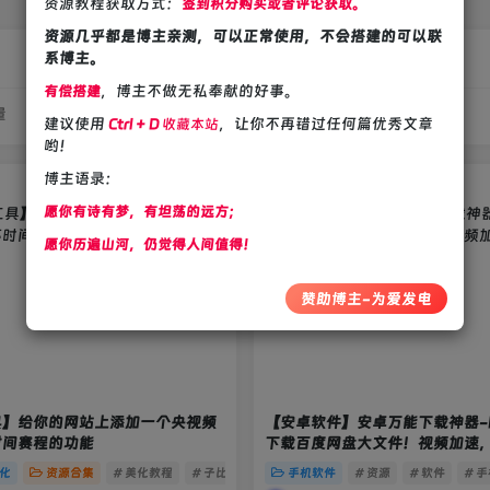
资源教程获取方式：
签到积分购买或者评论获取。
资源几乎都是博主亲测，可以正常使用，不会搭建的可以联
系博主。
，博主不做无私奉献的好事。
有偿搭建
量
建议使用
，让你不再错过任何篇优秀文章
Ctrl + D
收藏本站
哟！
博主语录：
愿你有诗有梦，有坦荡的远方；
愿你历遍山河，仍觉得人间值得！
赞助博主-为爱发电
具】给你的网站上添加一个央视频
【安卓软件】安卓万能下载神器-
时间赛程的功能
下载百度网盘大文件！视频加速
载磁力下载！
化
资源合集
# 美化教程
# 子比主题
# wordpress
手机软件
# 资源
# 软件
# 