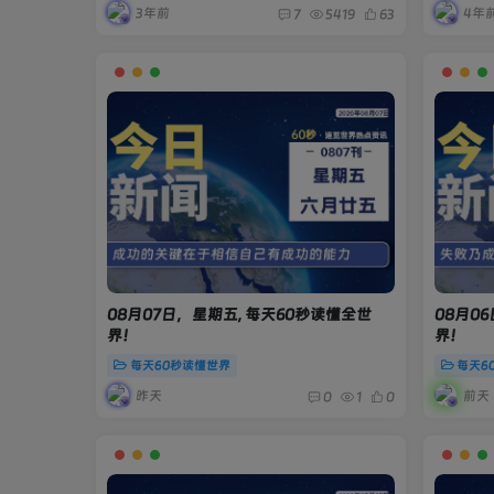
3年前
4年
7
5419
63
08月07日，星期五, 每天60秒读懂全世
08月0
界！
界！
每天60秒读懂世界
每天6
昨天
前天
0
1
0