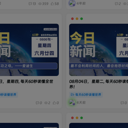
前
4年前
13
359
58
2
6日，星期四, 每天60秒读懂全世
08月04日，星期二, 每天60秒
界！
0秒读懂世界
每天60秒读懂世界
4天前
0
2
0
0