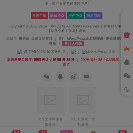
平，吸引更多有价值的用户!
免责申明
隐私协议
用户协议
站点地图
Copyright © 2022-2024 ·
映凡空间
All Rights Reserved | 解释权归本站
【映凡空间工作室】所有
本站由
腾讯云
提供计算支持 | BY：
WordPress
＆
ZIBII主题-更优雅的建站
模板
|
陕ICP备2022010078号-2
|
|
本站已安全运行:
1550 天 2 小时 38 分 35 秒
|
2026-08-08丨02:38:31丨星
期六
映凡空间微信客
关注公众号：映
服专员
凡空间
首页
博主
我的