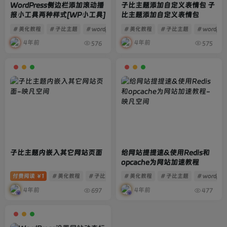
WordPress侧边栏添加滚动播
子比主题添加自定义表情包 子
报小工具两种样式[WP小工具]
比主题添加自定义表情包
# 美化教程
# 子比主题
# wordpress
# 美化教程
# 子比主题
# wordpre
4年前
4年前
576
575
子比主题内嵌入其它网站页面
给网站提提速&使用Redis和
opcache为网站加速教程
付费阅读
1
# 美化教程
# 子比主题
# 美化教程
# wordpress
# 子比主题
# wordpre
￥
4年前
4年前
697
477