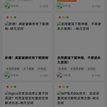
4年前
4年前
670
730
卧槽！真能破解所有下载限制
全网最强下载神器，不限速永
久使用！
# 软件资源
# 下载器
# 闪豆
# 资源
# 软件资源
# IDM
4年前
4年前
301
974