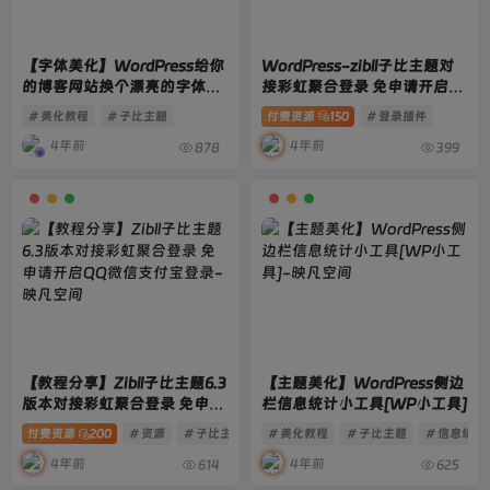
【字体美化】WordPress给你
WordPress-zibll子比主题对
的博客网站换个漂亮的字体
接彩虹聚合登录 免申请开启
[WP美化]
QQ微信支付宝登录
# 美化教程
# 子比主题
付费资源
150
# 登录插件
4年前
4年前
878
399
【教程分享】Zibll子比主题6.3
【主题美化】WordPress侧边
版本对接彩虹聚合登录 免申请
栏信息统计小工具[WP小工具]
开启QQ微信支付宝登录
付费资源
200
# 资源
# 子比主题
# 登录插件
# 美化教程
# 子比主题
# 信息统计
4年前
4年前
614
625