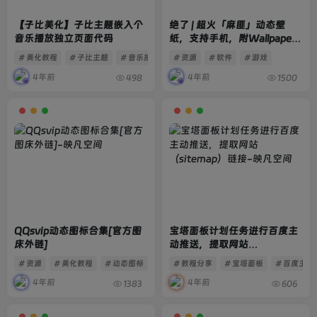
【子比美化】子比主题嵌入个
绝了 | 超火「麻匪」动态壁
音乐播放独立页面代码
纸，支持手机，附Wallpaper
Engine离线版！
# 美化教程
# 子比主题
# 音乐播放
# 资源
# 软件
# 游戏
4年前
4年前
498
1500
QQsvip动态图标合集[官方图
宝塔面板计划任务进行百度主
床外链]
动推送，提取网站
（sitemap）链接
# 资源
# 美化教程
# 动态图标
# 教程分享
# 宝塔面板
# 百度主动
4年前
4年前
1383
606