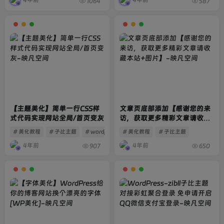
4年前
4年前
1064
587
【主题美化】简单一行CSS样
文章页底部添加【感谢您的来
式代码实现网站全局/首页变灰
访，获取更多精彩文章请收藏
本站+图片】
# 美化教程
# 子比主题
# wordpress
# 美化教程
# 子比主题
4年前
4年前
907
650