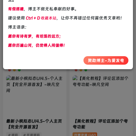
，博主不做无私奉献的好事。
有偿搭建
建议使用
，让你不再错过任何篇优秀文章哟！
Ctrl + D
收藏本站
博主语录：
【主题美化】分享一个PHP-IP
【美化教程】Zibll独立下载页
愿你有诗有梦，有坦荡的远方；
签名档美化源码
面美化
愿你历遍山河，仍觉得人间值得！
付费资源
60
# 源码
# 美化教程
# 子比主题
付费资源
80
# 教程分享
# 子比
4年前
4年前
653
625
赞助博主-为爱发电
最新小枫拟态UI4.5-个人主页
【美化教程】评论区添加个夸
【完全开源首发】
夸功能
# 源码
# 开源源码
付费资源
60