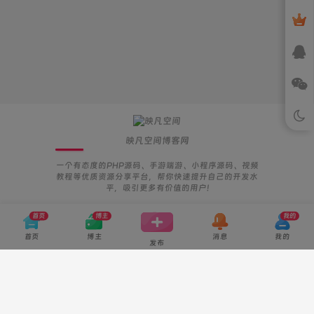
映凡空间博客网
一个有态度的PHP源码、手游端游、小程序源码、视频
教程等优质资源分享平台，帮你快速提升自己的开发水
平，吸引更多有价值的用户!
免责申明
隐私协议
用户协议
站点地图
首页
博主
我的
首页
博主
消息
我的
Copyright © 2022-2024 ·
映凡空间
All Rights Reserved | 解释权归本站
发布
【映凡空间工作室】所有
本站由
腾讯云
提供计算支持 | BY：
WordPress
＆
ZIBII主题-更优雅的建站
返回顶部
模板
|
陕ICP备2022010078号-2
|
|