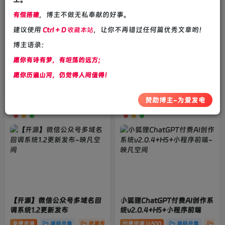
，博主不做无私奉献的好事。
有偿搭建
建议使用
，让你不再错过任何篇优秀文章哟！
Ctrl + D
收藏本站
博主语录：
【美化模版】彩虹外链网盘美
【青龙教程】青龙面板从0到1
愿你有诗有梦，有坦荡的远方；
化模板_优化文件列表
搭建过程，实现JD自动签到
愿你历遍山河，仍觉得人间值得！
源码合集
资源合集
教程分享
资源合集
3年前
3年前
501
946
赞助博主-为爱发电
【开源】微信公众号多域名回
小狐狸ChatGPT付费AI创作系
调系统1.2更新发布
统v2.0.4+H5+小程序前端
免费资源
源码合集
资源合集
付费资源
500
源码合集
资