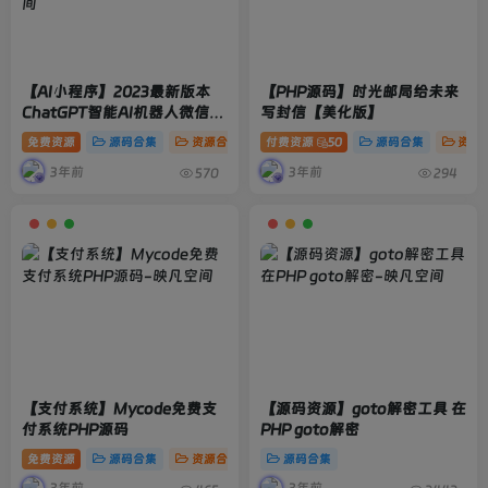
【AI小程序】2023最新版本
【PHP源码】时光邮局给未来
ChatGPT智能AI机器人微信小
写封信【美化版】
程序源码_带部署教程
免费资源
源码合集
资源合集
付费资源
50
源码合集
资源
3年前
3年前
570
294
【支付系统】Mycode免费支
【源码资源】goto解密工具 在
付系统PHP源码
PHP goto解密
免费资源
源码合集
资源合集
源码合集