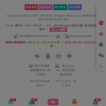
免责申明
隐私协议
用户协议
站点地图
Copyright © 2022-2024 ·
映凡空间
All Rights Reserved | 解释权归本站
【映凡空间工作室】所有
本站由
腾讯云
提供计算支持 | BY：
WordPress
＆
ZIBII主题-更优雅的建站
模板
|
陕ICP备2022010078号-2
|
|
本站已安全运行:
1552 天 20 小时 22 分 12 秒
|
2026-08-10丨20:22:10丨星
期一
映凡空间微信客
关注公众号：映
服专员
凡空间
首页
博主
我的