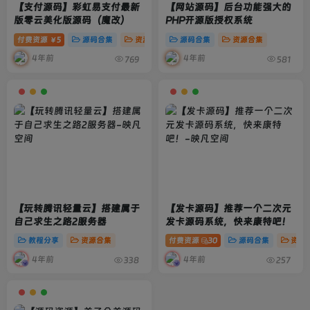
【支付源码】彩虹易支付最新
【网站源码】后台功能强大的
版零云美化版源码（魔改）
PHP开源版授权系统
付费资源
5
源码合集
资源合集
源码合集
资源合集
￥
4年前
4年前
769
581
【玩转腾讯轻量云】搭建属于
【发卡源码】推荐一个二次元
自己求生之路2服务器
发卡源码系统，快来康特吧！
教程分享
资源合集
付费资源
30
源码合集
资源
4年前
4年前
338
257